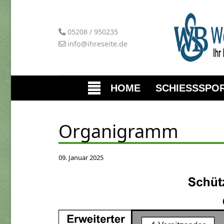
05208 / 950235
info@ihreseite.de
HOME
SCHIESSSPOR
s.
Organigramm
09. Januar 2025